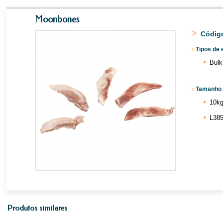
Moonbones
>
Código
>
Tipos de
Bulk
>
Tamanho 
10kg
L385
Produtos similares