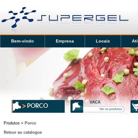
Bem-vindo
Empresa
Locais
At
>
VACA
PORCO
Ver os produtos
Produtos >
Porco
Retour au catalogue