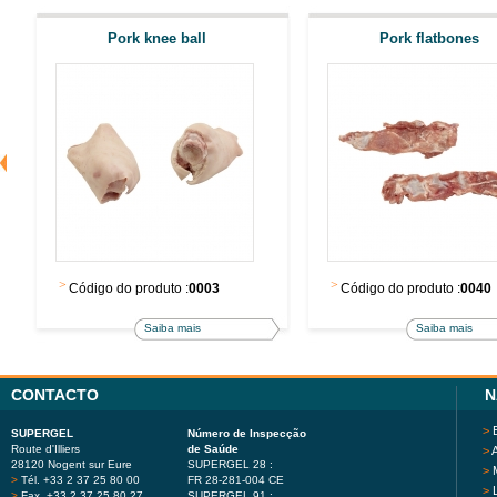
Pork knee ball
Pork flatbones
>
>
Código do produto :
0003
Código do produto :
0040
Saiba mais
Saiba mais
CONTACTO
N
>
SUPERGEL
Número de Inspecção
Route d'Illiers
de Saúde
>
A
28120 Nogent sur Eure
SUPERGEL 28 :
>
>
Tél. +33 2 37 25 80 00
FR 28-281-004 CE
>
>
Fax. +33 2 37 25 80 27
SUPERGEL 91 :